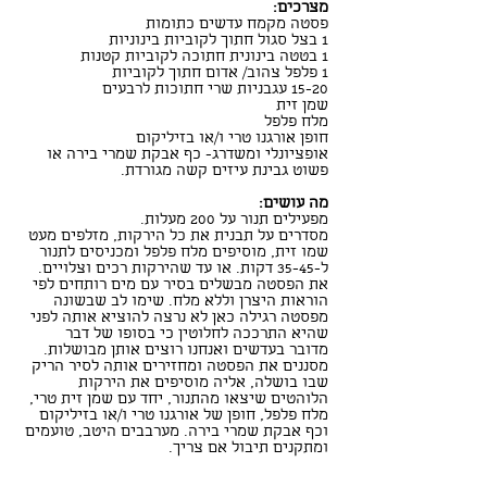
מצרכים:
פסטה מקמח עדשים כתומות 
1 בצל סגול חתוך לקוביות בינוניות
1 בטטה בינונית חתוכה לקוביות קטנות
1 פלפל צהוב/ אדום חתוך לקוביות
15-20 עגבניות שרי חתוכות לרבעים 
שמן זית
מלח פלפל
חופן אורגנו טרי ו/או בזיליקום
אופציונלי ומשדרג- כף אבקת שמרי בירה או 
פשוט גבינת עיזים קשה מגורדת.
מה עושים:
מפעילים תנור על 200 מעלות.
מסדרים על תבנית את כל הירקות, מזלפים מעט 
שמו זית, מוסיפים מלח פלפל ומכניסים לתנור 
ל-35-45 דקות. או עד שהירקות רכים וצלויים.
את הפסטה מבשלים בסיר עם מים רותחים לפי 
הוראות היצרן וללא מלח. שימו לב שבשונה 
מפסטה רגילה כאן לא נרצה להוציא אותה לפני 
שהיא התרככה לחלוטין כי בסופו של דבר 
מדובר בעדשים ואנחנו רוצים אותן מבושלות. 
מסננים את הפסטה ומחזירים אותה לסיר הריק 
שבו בושלה, אליה מוסיפים את הירקות 
הלוהטים שיצאו מהתנור, יחד עם שמן זית טרי, 
מלח פלפל, חופן של אורגנו טרי ו/או בזיליקום 
וכף אבקת שמרי בירה. מערבבים היטב, טועמים 
ומתקנים תיבול אם צריך.