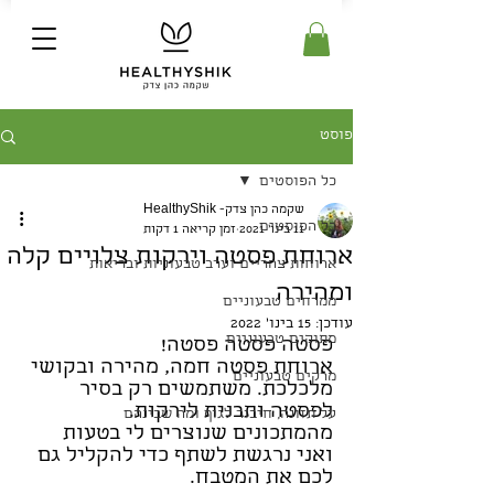
פוסט
כל הפוסטים
שקמה כהן צדק- HealthyShik
כל הפוסטים
11 בינו׳ 2021
זמן קריאה 1 דקות
ארוחת פסטה וירקות צלויים קלה
ארוחות צהריים וערב טבעוניות ובריאות
ומהירה
ממרחים טבעוניים
עודכן:
15 בינו׳ 2022
מתוקים טבעוניים
פסטה פסטה פסטה!
ארוחת פסטה חמה, מהירה ובקושי 
מרקים טבעוניים
מלכלכת. משתמשים רק בסיר 
לפסטה ותבנית לירקות. 
על תזונה, חיבור לגוף ומה שבינהם
מהמתכונים שנוצרים לי בטעות 
ואני נרגשת לשתף כדי להקליל גם 
לכם את המטבח.